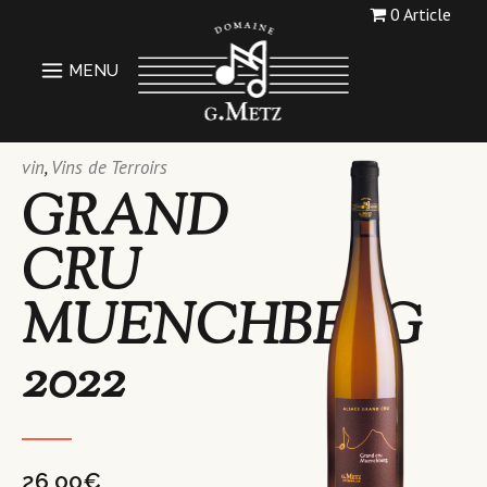
0 Article
vin
,
Vins de Terroirs
GRAND
CRU
MUENCHBERG
2022
26,00
€