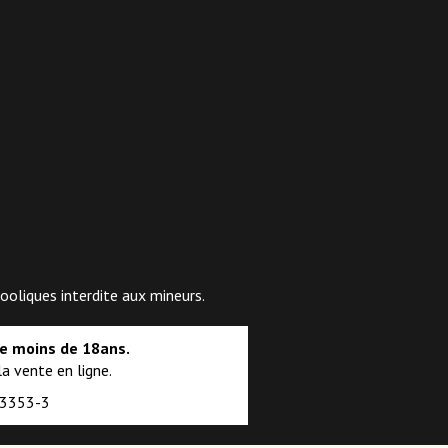
ooliques interdite aux mineurs.
de moins de 18ans.
a vente en ligne.
 3353-3